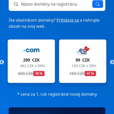
Názov domény na registráciu alebo prevod
Ste vlastníkom domény?
Prihláste sa
a nahrajte
obsah na svoj web.
299 CZK
99 CZK
362 CZK s DPH
120 CZK s DPH
600 CZK
169 CZK
50 %
41 %
* cena za 1. rok registrácie novej domény