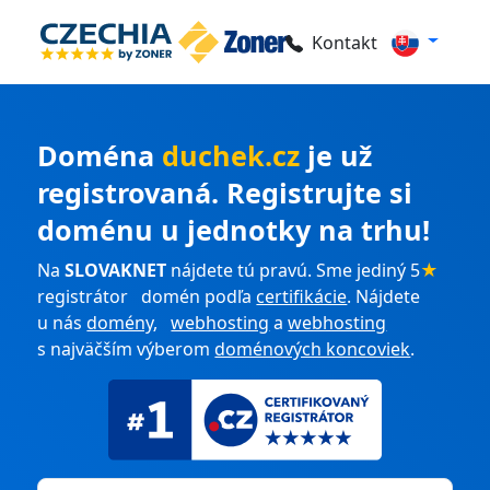
Kontakt
Doména
duchek.cz
je už
registrovaná. Registrujte si
doménu u jednotky na trhu!
Na
SLOVAKNET
nájdete tú pravú. Sme jediný 5
★
registrátor domén podľa
certifikácie
. Nájdete
u nás
domény
,
webhosting
a
webhosting
s najväčším výberom
doménových koncoviek
.