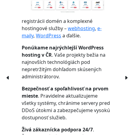
registrácii domén a komplexné
hostingové služby –
webhosting
,
e-
maily
,
WordPress
a ďalšie.
Ponúkame najrýchlejší WordPress
hosting v ČR
. Vaše projekty bežia na
najnovších technológiách pod
nepretržitým dohľadom skúsených
administrátorov.
Bezpečnosť a spoľahlivosť na prvom
mieste
. Pravidelne aktualizujeme
všetky systémy, chránime servery pred
DDoS útokmi a zabezpečujeme vysokú
dostupnosť služieb.
Živá zákaznícka podpora 24/7
.